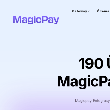
Gateway
Ödeme 
190 
MagicPa
Magicpay Entegrasyo