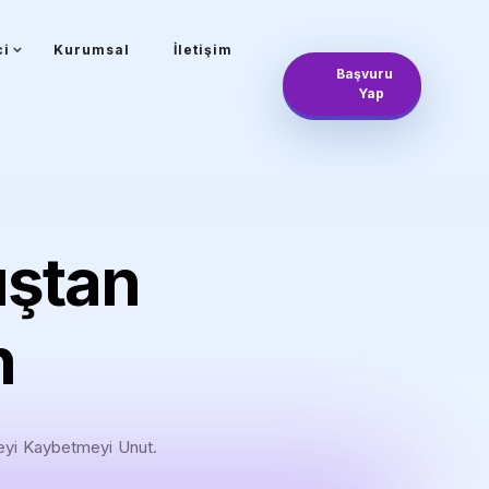
ci
Kurumsal
İletişim
Başvuru
Yap
uştan
n
eyi Kaybetmeyi Unut.