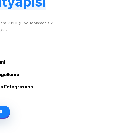
tyapısı
para kuruluşu ve toplamda 97
yolu.
emi
Engelleme
kla Entegrasyon
Ol