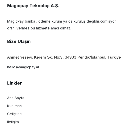
Magicpay Teknoloji A.Ş.
MagicPay banka , ödeme kurum ya da kuruluş değildir.Komisyon
oranı vermez bu hizmete aracı olmaz.
Bize Ulaşın
Ahmet Yesevi, Kerem Sk. No:9, 34903 Pendik/İstanbul, Türkiye
hello@magicpay.ai
Linkler
Ana Sayfa
Kurumsal
Geliştirici
İletişim