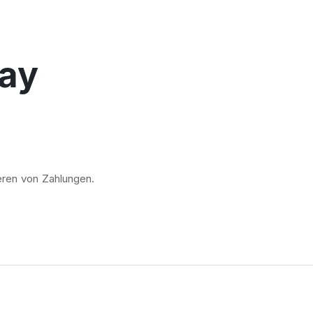
ay
eren von Zahlungen.