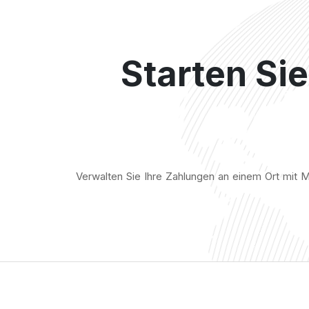
Starten Sie
Verwalten Sie Ihre Zahlungen an einem Ort mit M