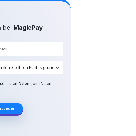
h bei
MagicPay
ersönlichen Daten gemäß dem
.