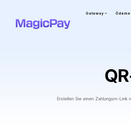
Gateway
Ödeme 
QR
Erstellen Sie einen Zahlungsm-Link 