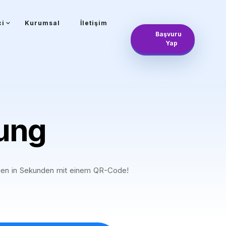
ci
Kurumsal
İletişim
Başvuru
Yap
ung
ungen in Sekunden mit einem QR-Code!