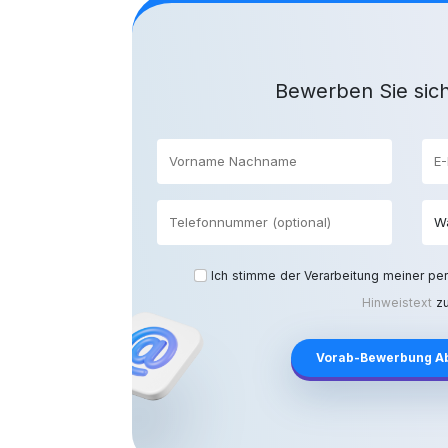
Bewerben Sie sic
Ich stimme der Verarbeitung meiner p
Hinweistext
zu