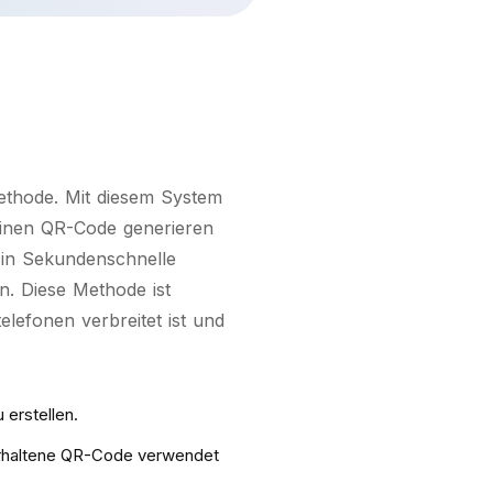
methode. Mit diesem System
einen QR-Code generieren
in Sekundenschnelle
. Diese Methode ist
elefonen verbreitet ist und
 erstellen.
 erhaltene QR-Code verwendet