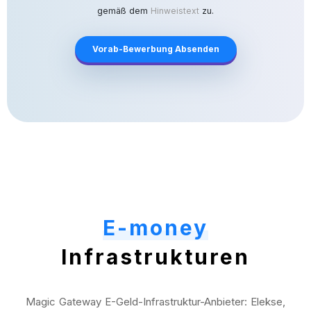
gemäß dem
Hinweistext
zu.
E-money
Infrastrukturen
Magic Gateway E-Geld-Infrastruktur-Anbieter: Elekse,