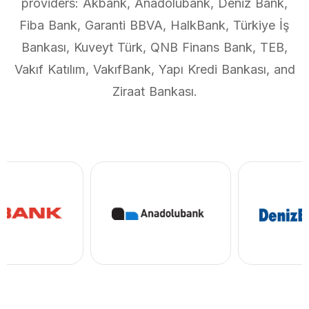
providers: Akbank, Anadolubank, Deniz Bank,
Fiba Bank, Garanti BBVA, HalkBank, Türkiye İş
Bankası, Kuveyt Türk, QNB Finans Bank, TEB,
Vakıf Katılım, VakıfBank, Yapı Kredi Bankası, and
Ziraat Bankası.