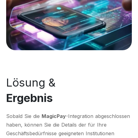
Lösung &
Ergebnis
Sobald Sie die
MagicPay
-Integration abgeschlossen
haben, können Sie die Details der für Ihre
Geschäftsbedürfnisse geeigneten Institutionen